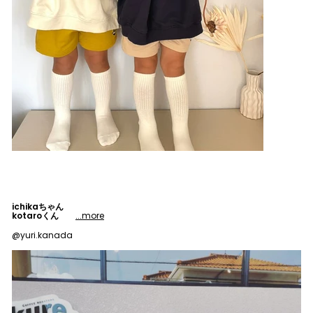
ichikaちゃん
kotaroくん
...more
@yuri.kanada