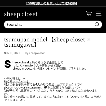
Skip
7000円以上のお買い上げで送料無料
to
content
Pause
slideshow
sheep closet
SITE
Searc
tsumupan model 【sheep closet ×
tsumuguwa】
NOV 10, 2022
by sheep closet
s
heep closetと紡ぐ輪コラボ企画として
つむパンmodelさんを募集させて頂き
sheep closetのお洋服とつむパンを着用して頂きました。
𖥧𖥧紡ぐ輪とは…𖥧𖥧
紡ぐ輪ホームページ
弱さのある子供を育てる4人の母で発足したプロジェクトです
@tsumuguwa Instagram、HPをご覧頂けたら嬉しいです
我が子と同じ保育園のママさんというきっかけで紡ぐ輪さんと出会いまし
た。
紡ぐ輪さんの思いに共感して、多くの方に知ってもらいたい‼️と思いコラボさ
せて頂きました。