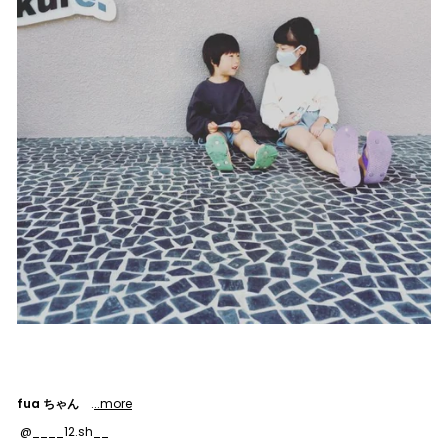
fua ちゃん
.
..more
@____12.sh__