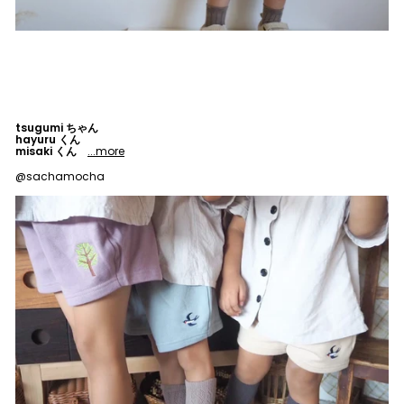
tsugumi ちゃん
hayuru くん
misaki くん
...more
@sachamocha