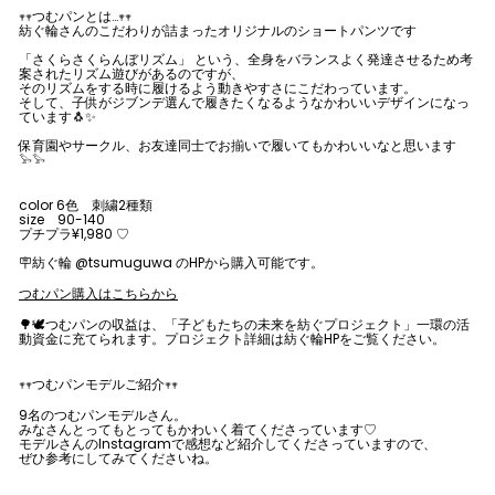
𖥧𖥧つむパンとは…𖥧𖥧
紡ぐ輪さんのこだわりが詰まったオリジナルのショートパンツです
「さくらさくらんぼリズム」 という、全身をバランスよく発達させるため考
案されたリズム遊びがあるのですが、
そのリズムをする時に履けるよう動きやすさにこだわっています。
そして、子供がジブンデ選んで履きたくなるようなかわいいデザインになっ
ています🐧✨
保育園やサークル、お友達同士でお揃いで履いてもかわいいなと思います
𓅩𓅩
color 6色 刺繍2種類
size 90-140
プチプラ¥1,980 ♡
🪧紡ぐ輪 @tsumuguwa のHPから購入可能です。
つむパン購入はこちらから
🌳🕊つむパンの収益は、「子どもたちの未来を紡ぐプロジェクト」一環の活
動資金に充てられます。プロジェクト詳細は紡ぐ輪HPをご覧ください。
𖥧𖥧つむパンモデルご紹介𖥧𖥧
9名のつむパンモデルさん。
みなさんとってもとってもかわいく着てくださっています♡
モデルさんのInstagramで感想など紹介してくださっていますので、
ぜひ参考にしてみてくださいね。