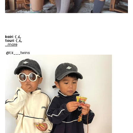
kairi くん
touri くん
...more
@t.k___twins