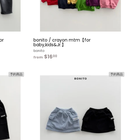
or
bonito / crayon mtm【for
baby,kids&Jr.】
bonito
$16
f
00
from
r
o
m
予約商品
予約商品
$
1
6
カ
カ
.
ー
ー
0
ト
ト
0
へ
へ
入
入
れ
れ
る
る