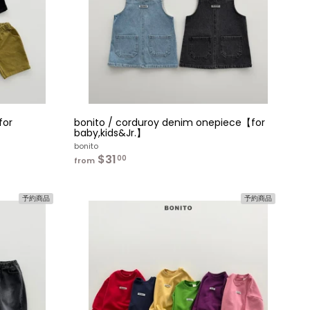
入
入
れ
れ
る
る
for
bonito / corduroy denim onepiece【for
baby,kids&Jr.】
bonito
$31
f
00
from
r
o
m
予約商品
予約商品
$
3
1
カ
カ
.
ー
ー
0
ト
ト
0
へ
へ
入
入
れ
れ
る
る