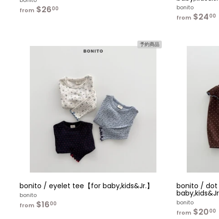
bonito
$26
f
00
from
$24
r
00
from
o
m
$
予約商品
2
6
.
カ
.
0
ー
0
ト
へ
入
れ
る
bonito / eyelet tee【for baby,kids&Jr.】
bonito / dot 
baby,kids&J
bonito
bonito
$16
f
00
from
$20
r
00
from