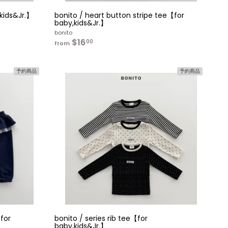
,kids&Jr.】
bonito / heart button stripe tee【for
baby,kids&Jr.】
bonito
$16
f
00
from
r
o
m
予約商品
予約商品
$
1
6
カ
カ
.
ー
ー
0
ト
ト
0
へ
へ
入
入
れ
れ
る
る
【for
bonito / series rib tee【for
baby,kids&Jr.】