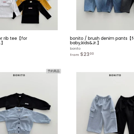
or rib tee【for
bonito / brush denim pants【f
r.】
baby,kids&Jr.】
bonito
$23
f
00
from
r
o
o
m
m
予約商品
$
$
2
4
3
カ
.
ー
0
0
ト
0
0
へ
入
れ
る