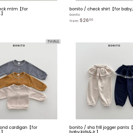
neck mtm【for
bonito / check shirt【for baby
r.】
bonito
$26
f
00
from
f
r
r
o
o
m
m
$
予約商品
$
2
2
6
0
.
カ
0
ー
0
0
ト
0
へ
入
れ
る
yond cardigan【for
bonito / sha frill jogger pants
r.】
baby,kids&Jr.】