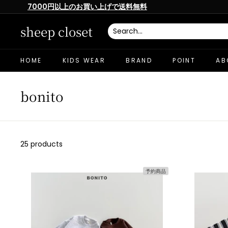
Skip
7000円以上のお買い上げで送料無料
to
Pause
content
slideshow
sheep closet
HOME
KIDS WEAR
BRAND
POINT
AB
bonito
25 products
予約商品
カ
ー
ト
へ