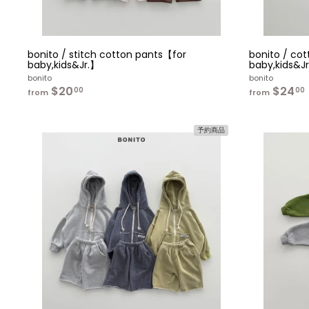
bonito / stitch cotton pants【for
bonito / co
baby,kids&Jr.】
baby,kids&J
bonito
bonito
$20
f
$24
00
00
from
from
r
o
m
予約商品
$
2
0
カ
.
.
ー
0
ト
0
へ
入
れ
る