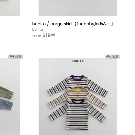
bonito / cargo skirt【for baby,kids&Jr.】
bonito
$19
f
00
from
r
o
m
$
予約商品
予約商品
1
9
.
カ
カ
0
ー
ー
0
ト
ト
へ
へ
入
入
れ
れ
る
る