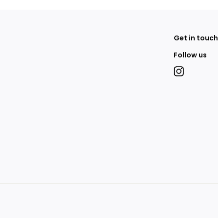
0
Get in touch
Follow us
Instagram