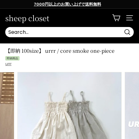
Skip
7000円以上のお買い上げで送料無料
to
content
Pause
slideshow
sheep closet
SITE
Searc
【即納 100size】 urrr / core smoke one-piece
即納商品
urrr