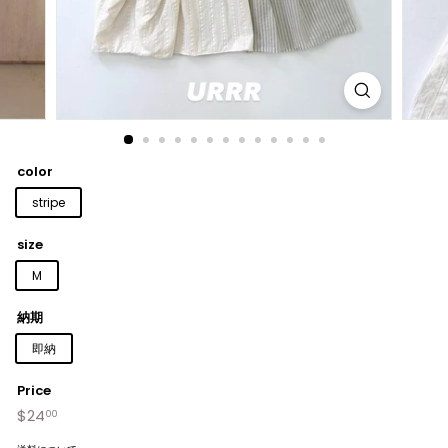
color
stripe
size
M
納期
即納
Price
$24
$24.00
Regular
00
price