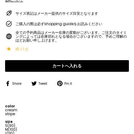
送料について
サイズ表記はメーカー提供のサイズ目安となります
ご購入の際は必ずshopping guideをお読みください
全ての予約商品はメーカー在庫の変動がございます。ご注文のタイミ
ングによっては在庫切れとなる場合がございますので、予めご理解の
ほどお願い申し上げます。
残り1 点
カートへ入れる
Share
Tweet
Pin
Share
Tweet
Pin it
on
on
on
Facebook
Twitter
Pinterest
color
cream
stripe
size
S(90)
M(100)
L(110)