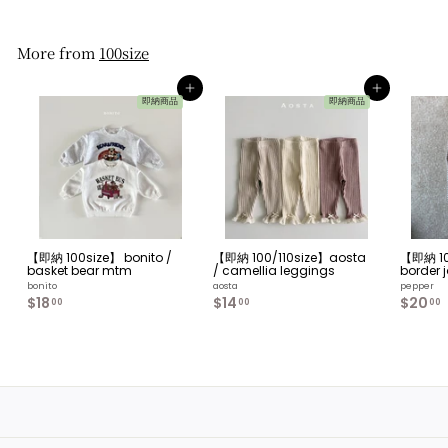
4
.
0
0
More from
100size
カートへ入れる
カートへ入れる
即納商品
即納商品
【即納 100size】 bonito /
【即納 100/110size】aosta
【即納 10
basket bear mtm
/ camellia leggings
border 
bonito
aosta
pepper
$18
$
$14
$
$20
00
00
00
1
1
8
4
.
.
.
0
0
0
0