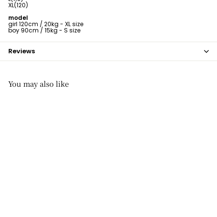
XL(120)
model
girl 120cm / 20kg - XL size
boy 90cm / 15kg - S size
Reviews
You may also like
即納商品
【即納 100size】 urrr /
core smoke one-piece
urrr
$24
$
00
2