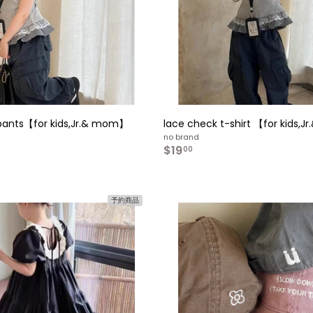
入
れ
る
pants【for kids,Jr.& mom】
lace check t-shirt 【for kids,
no brand
$19
$
00
1
o
9
m
.
$
0
予約商品
2
0
2
カ
0
ー
0
ト
へ
入
れ
る