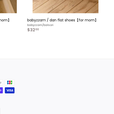
r mom】
babyzzam / dan flat shoes【for mom】
babyzzam/balsori
$32
$
00
3
2
.
0
0