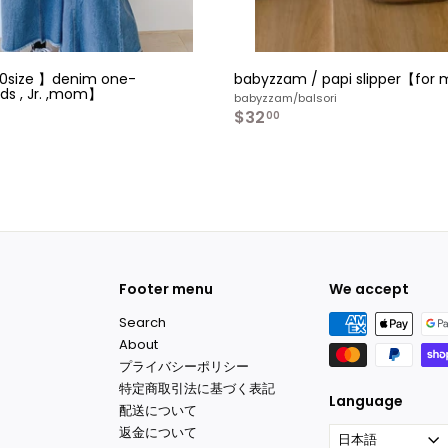
size 】denim one-
babyzzam / papi slipper【fo
ids , Jr. ,mom】
babyzzam/balsori
$32
$
00
3
2
o
.
m
0
$
0
2
7
0
0
Footer menu
We accept
Search
About
プライバシーポリシー
特定商取引法に基づく表記
Language
配送について
返金について
日本語