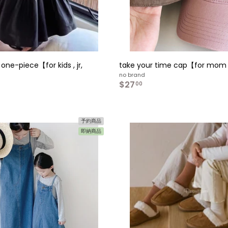
 one-piece【for kids , jr,
take your time cap【for mom
no brand
$27
$
00
2
7
.
0
予約商品
0
即納商品
カ
ー
ト
へ
入
れ
る