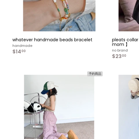
whatever handmade beads bracelet
pleats collar
mom 】
handmade
no brand
$14
$
00
$23
$
1
00
2
4
3
.
.
0
予約商品
0
0
0
カ
ー
ト
へ
入
れ
る