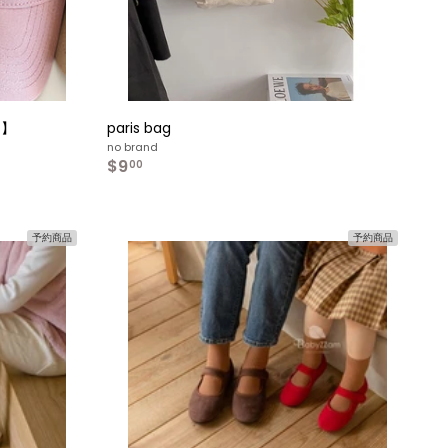
 】
paris bag
no brand
$9
$
00
9
.
0
0
予約商品
予約商品
カ
カ
ー
ー
ト
ト
へ
へ
入
入
れ
れ
る
る