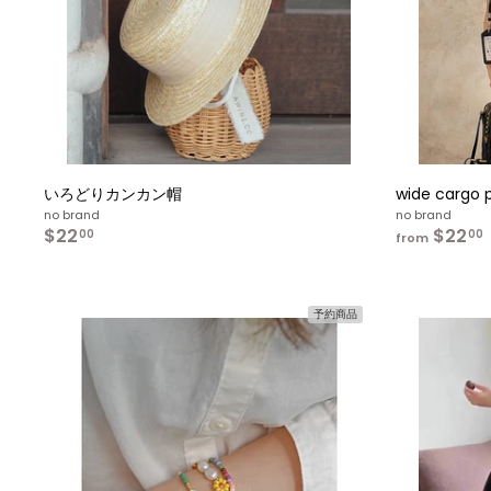
入
れ
る
いろどりカンカン帽
wide cargo 
no brand
no brand
$22
$
$22
f
00
00
from
2
r
2
.
0
予約商品
0
.
カ
ー
ト
へ
入
れ
る