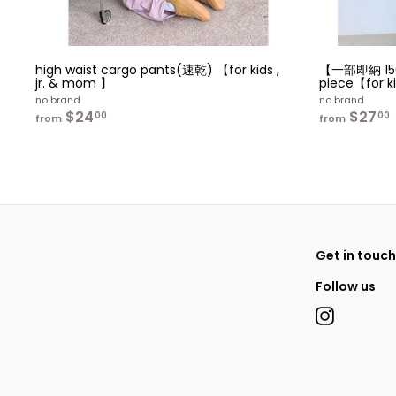
high waist cargo pants(速乾) 【for kids ,
【一部即納 150
jr. & mom 】
piece【for k
no brand
no brand
$24
f
$27
f
00
00
from
from
r
r
o
m
$
2
4
.
.
0
0
Get in touch
Follow us
Instagram