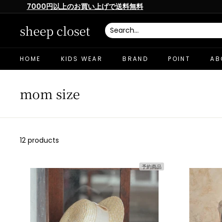
Skip
7000円以上のお買い上げで送料無料
to
Pause
content
slideshow
sheep closet
HOME
KIDS WEAR
BRAND
POINT
AB
mom size
12 products
予約商品
カ
ー
ト
へ