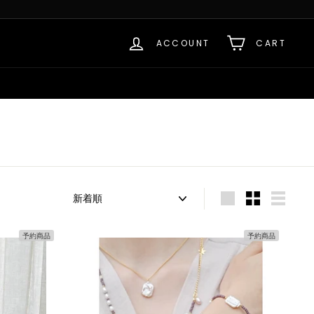
ACCOUNT
CART
Sort
Large
Small
List
予約商品
予約商品
カ
カ
ー
ー
ト
ト
へ
へ