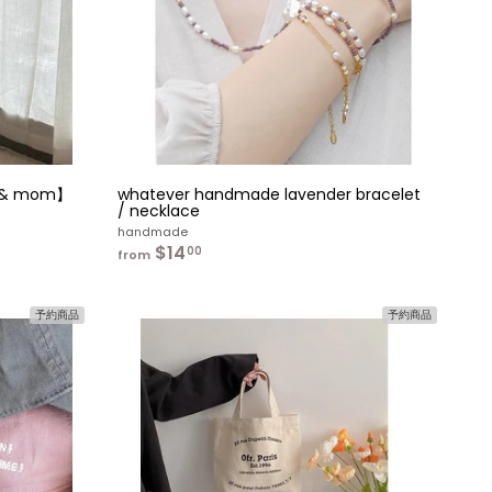
入
入
れ
れ
る
る
Jr.& mom】
whatever handmade lavender bracelet
/ necklace
handmade
$14
f
00
from
r
o
m
予約商品
予約商品
$
1
4
カ
カ
.
ー
ー
0
ト
ト
0
へ
へ
入
入
れ
れ
る
る