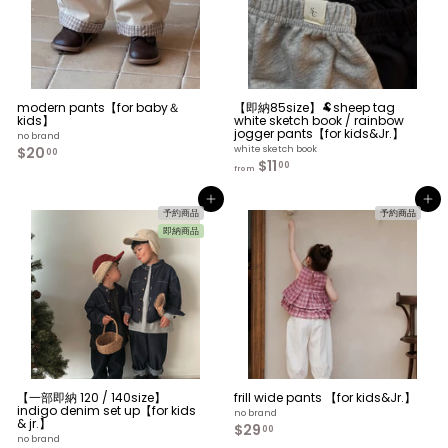
modern pants【for baby＆
【即納85size】🐏sheep tag
kids】
white sketch book / rainbow
jogger pants【for kids&Jr.】
no brand
$20
$
white sketch book
00
$11
f
2
00
from
r
0
o
.
カートへ入れる
カートへ入れる
m
0
予約商品
予約商品
$
0
即納商品
1
1
.
0
0
【一部即納 120 / 140size】
frill wide pants 【for kids&Jr.】
indigo denim set up【for kids
no brand
& jr.】
$29
$
00
no brand
2