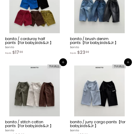
bonito / corduroy half
bonito / brush denim
pants【for baby,kids&Jr.】
pants【for baby,kids&Jr.】
bonito
bonito
$17
f
$23
f
00
00
from
from
r
r
o
o
カートへ入れる
カートへ入れる
m
m
予約商品
予約商品
$
$
1
2
7
3
.
.
0
0
0
0
bonito / stitch cotton
bonito / jurry cargo pants【for
pants【for baby,kids&Jr.】
baby,kids&Jr.】
bonito
bonito