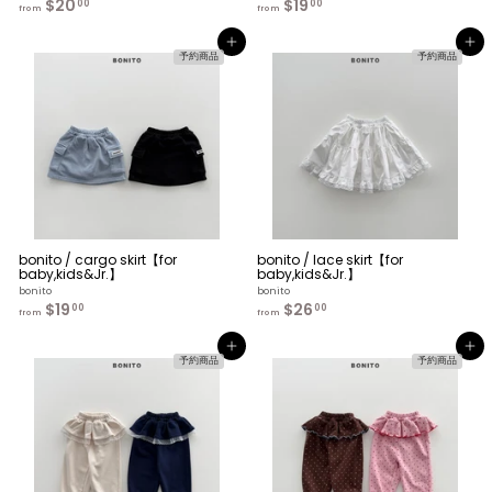
$20
f
$19
f
00
00
from
from
r
r
o
o
カートへ入れる
カートへ入れる
m
m
予約商品
予約商品
$
$
2
1
0
9
.
.
0
0
0
0
bonito / cargo skirt【for
bonito / lace skirt【for
baby,kids&Jr.】
baby,kids&Jr.】
bonito
bonito
$19
f
$26
f
00
00
from
from
r
r
o
o
カートへ入れる
カートへ入れる
m
m
予約商品
予約商品
$
$
1
2
9
6
.
.
0
0
0
0