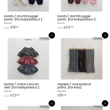
bonito / sha frill jogger
bonito / dot frill jogger
pants【for baby,kids&Jr.】
pants【for baby,kids&Jr.】
bonito
bonito
$19
f
$20
f
00
00
from
from
r
r
o
o
カートへ入れる
カートへ入れる
m
m
予約商品
予約商品
$
$
1
2
9
0
.
.
0
0
0
0
bonito / check cancan
digreen / rose bootcut
skirt【for baby,kids&Jr.】
pants【for kids】
bonito
digreen
$23
f
$15
$
00
00
from
r
1
o
5
カートへ入れる
カートへ入れる
m
.
予約商品
予約商品