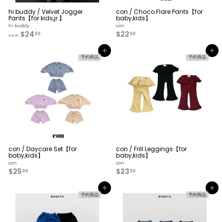
hi buddy / Velvet Jogger
con / Choco Flare Pants【for
Pants【for kids,jr.】
baby,kids】
hi buddy
con
$24
f
$22
$
00
00
from
r
2
o
2
カートへ入れる
カートへ入れる
m
.
予約商品
予約商品
$
0
2
0
4
.
0
0
con / Daycare Set【for
con / Frill Leggings【for
baby,kids】
baby,kids】
con
con
$25
$
$23
$
00
00
2
2
5
3
カートへ入れる
カートへ入れる
.
.
予約商品
予約商品
0
0
0
0