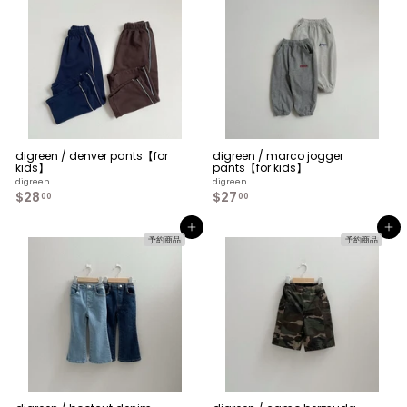
$
0
2
0
3
.
0
0
digreen / denver pants【for
digreen / marco jogger
kids】
pants【for kids】
digreen
digreen
$28
$
$27
$
00
00
2
2
8
7
カートへ入れる
カートへ入れる
.
.
予約商品
予約商品
0
0
0
0