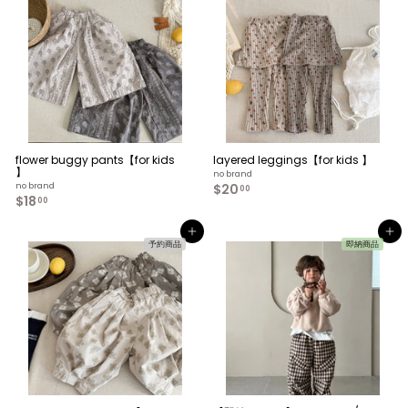
0
0
0
0
flower buggy pants【for kids
layered leggings【for kids 】
】
no brand
no brand
$20
$
00
$18
$
2
00
1
0
8
.
カートへ入れる
カートへ入れる
.
0
予約商品
即納商品
0
0
0