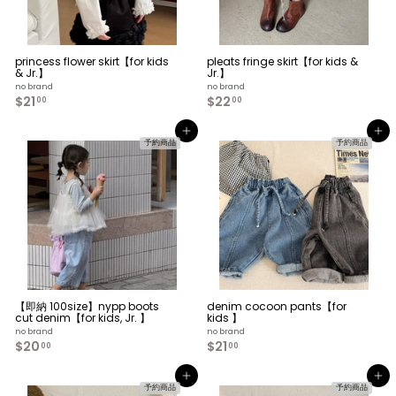
princess flower skirt【for kids
pleats fringe skirt【for kids &
& Jr.】
Jr.】
no brand
no brand
$21
$
$22
$
00
00
2
2
1
2
カートへ入れる
カートへ入れる
.
.
予約商品
予約商品
0
0
0
0
【即納 100size】nypp boots
denim cocoon pants【for
cut denim【for kids, Jr. 】
kids 】
no brand
no brand
$20
$
$21
$
00
00
2
2
0
1
カートへ入れる
カートへ入れる
.
.
予約商品
予約商品