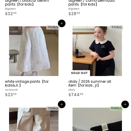
digreen / bootcut denim
digreen / camo bermuda
pants【for kids】
pants【for kids】
digreen
digreen
$32
$
$28
$
00
00
3
2
2
8
カートへ入れる
.
.
予約商品
予約商品
0
0
0
0
SOLD OUT
white vintage pants【for
otaly / 2026 summer all
kids&Jr.】
item【for kids , jr】
no brand
otaly
$23
$
$744
$
00
00
2
7
3
4
カートへ入れる
カートへ入れる
.
4
予約商品
即納商品
0
.
0
0
0