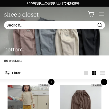
Skip
7000円以上のお買い上げで送料無料
to
content
Pause
slideshow
sheep closet
SITE
Searc
bottom
80 products
Filter
Large
Small
List
カートへ入れる
カートへ入れる
予約商品
予約商品