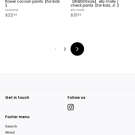
flower cocoon pants【for kids
【即納100size】 elly molly /
】
check pants【for kids, Jr. 】
no brand
elly molly
$22
$
$31
$
00
00
2
3
2
1
.
.
0
0
0
0
1
2
Next
Get in touch
Follow us
Instagram
Footer menu
Search
About