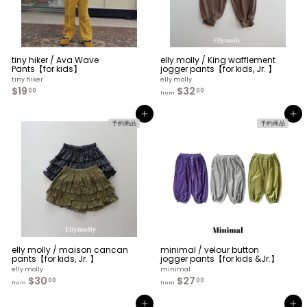
tiny hiker / Ava Wave
elly molly / King wafflement
Pants【for kids】
jogger pants【for kids, Jr. 】
tiny hiker
elly molly
$19
$
$32
f
00
00
from
1
r
9
o
カートへ入れる
カートへ入れる
.
m
予約商品
予約商品
0
$
0
3
2
.
0
0
elly molly / maison cancan
minimal / velour button
pants【for kids, Jr. 】
jogger pants【for kids &Jr.】
elly molly
minimal
$30
f
$27
f
00
00
from
from
r
r
o
o