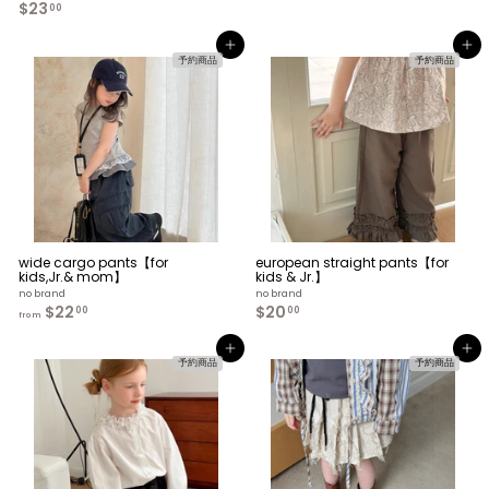
$23
$
00
9
2
.
3
0
カートへ入れる
カートへ入れる
.
0
予約商品
予約商品
0
0
wide cargo pants【for
european straight pants【for
kids,Jr.& mom】
kids & Jr.】
no brand
no brand
$22
f
$20
$
00
00
from
r
2
o
0
カートへ入れる
カートへ入れる
m
.
予約商品
予約商品
$
0
2
0
2
.
0
0