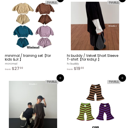
カートへ入れる
カートへ入れる
m
m
予約商品
予約商品
$
$
3
2
0
7
.
.
0
0
0
0
minimal / training set【for
hi buddy / Velvet Short Sleeve
kids &Jr.】
T-shirt【for kids,jr.】
minimal
hi buddy
$27
f
$19
f
00
00
from
from
r
r
o
o
カートへ入れる
カートへ入れる
m
m
予約商品
予約商品
$
$
2
1
7
9
.
.
0
0
0
0