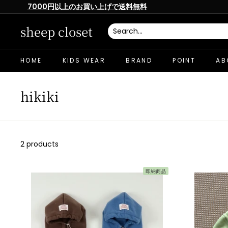
Skip
7000円以上のお買い上げで送料無料
to
Pause
content
slideshow
sheep closet
HOME
KIDS WEAR
BRAND
POINT
AB
hikiki
2 products
即納商品