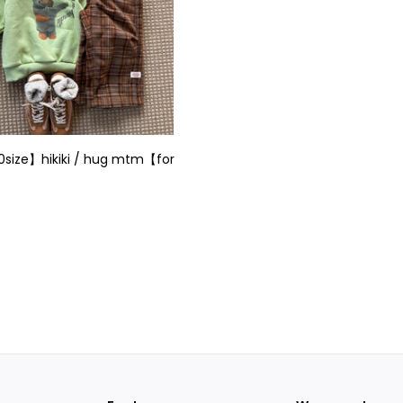
入
れ
る
size】hikiki / hug mtm【for