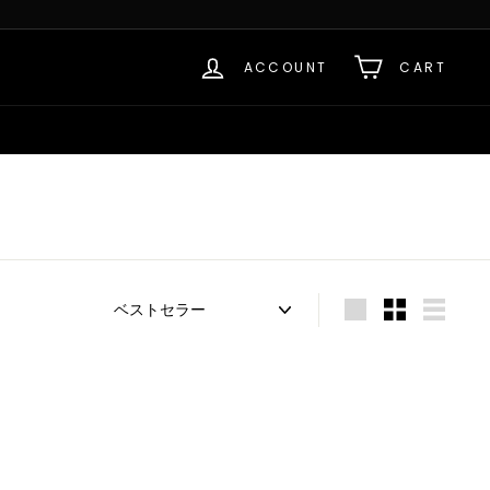
ACCOUNT
CART
Sort
Large
Small
List