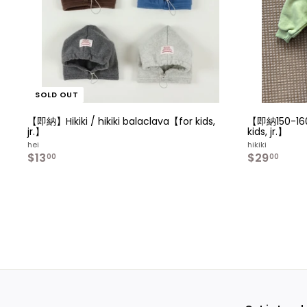
SOLD OUT
【即納】Hikiki / hikiki balaclava【for kids,
【即納150-160
jr.】
kids, jr.】
hei
hikiki
$13
$
$29
$
00
00
1
2
3
9
.
.
0
0
0
0