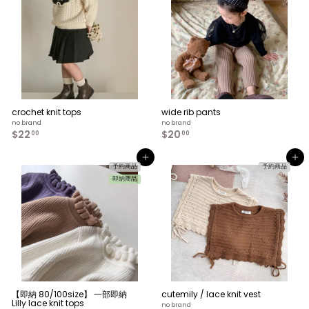
0
crochet knit tops
wide rib pants
no brand
no brand
$22
$
$20
$
00
00
2
2
2
0
カートへ入れる
カートへ入れる
.
.
予約商品
予約商品
0
0
即納商品
0
0
【即納 80/100size】 一部即納
cutemily / lace knit vest
Lilly lace knit tops
no brand