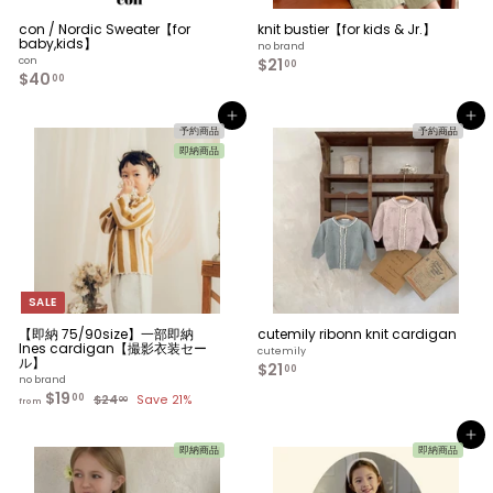
con / Nordic Sweater【for
knit bustier【for kids & Jr.】
baby,kids】
no brand
con
$21
$
00
$40
$
2
00
4
1
0
.
カートへ入れる
カートへ入れる
.
0
予約商品
予約商品
0
0
即納商品
0
SALE
【即納 75/90size】一部即納
cutemily ribonn knit cardigan
Ines cardigan【撮影衣装セー
cutemily
ル】
$21
$
00
no brand
2
$19
f
R
00
$24
$
Save 21%
1
00
from
e
r
2
.
4
g
o
0
.
カートへ入れる
u
m
0
0
即納商品
即納商品
l
0
$
a
1
r