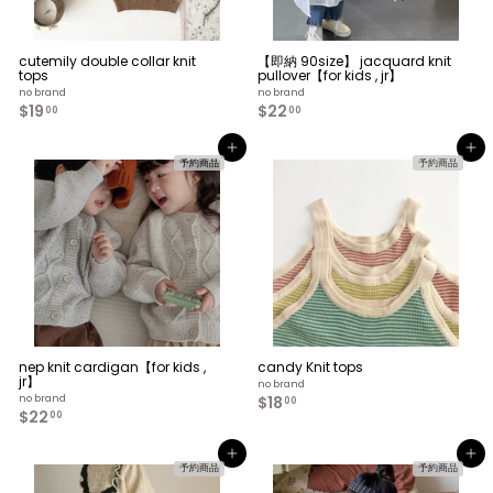
cutemily double collar knit
【即納 90size】 jacquard knit
tops
pullover【for kids , jr】
no brand
no brand
$19
$
$22
$
00
00
1
2
9
2
カートへ入れる
カートへ入れる
.
.
予約商品
予約商品
0
0
0
0
nep knit cardigan【for kids ,
candy Knit tops
jr】
no brand
no brand
$18
$
00
$22
$
1
00
2
8
2
.
カートへ入れる
カートへ入れる
.
0
予約商品
予約商品
0
0