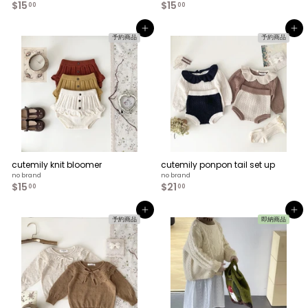
$15
$
$15
$
00
00
1
1
5
5
カートへ入れる
カートへ入れる
.
.
予約商品
予約商品
0
0
0
0
cutemily knit bloomer
cutemily ponpon tail set up
no brand
no brand
$15
$
$21
$
00
00
1
2
5
1
カートへ入れる
カートへ入れる
.
.
予約商品
即納商品
0
0
0
0