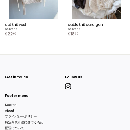
dot knit vest
cable knit cardigan
no brand
no brand
$22
$
$18
$
00
00
2
1
2
8
.
.
0
0
0
0
Get in touch
Follow us
Instagram
Footer menu
Search
About
プライバシーポリシー
特定商取引法に基づく表記
配送について