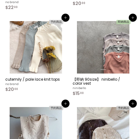
no brand
$20
$
00
$22
$
2
00
2
0
2
.
カートへ入れる
カートへ入れる
.
0
予約商品
即納商品
0
0
0
cutemily / pale lace knit tops
【即納 90size】 ninibello /
color vest
no brand
$20
$
ninibello
00
$15
$
2
00
1
0
5
.
カートへ入れる
カートへ入れる
.
0
予約商品
予約商品
0
0
0