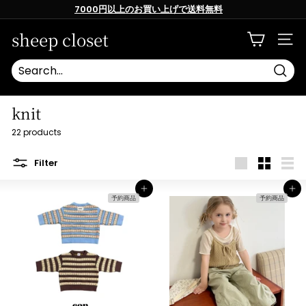
Skip
7000円以上のお買い上げで送料無料
to
content
Pause
slideshow
sheep closet
SITE
Searc
knit
22 products
Filter
Large
Small
List
カートへ入れる
カートへ入れる
予約商品
予約商品