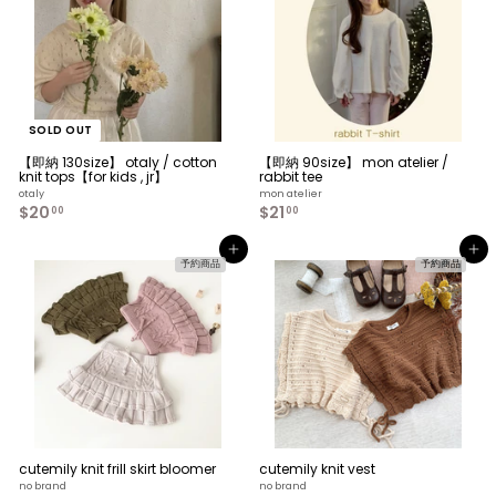
9
p
.
r
i
0
c
0
e
SOLD OUT
【即納 130size】 otaly / cotton
【即納 90size】 mon atelier /
knit tops【for kids , jr】
rabbit tee
otaly
mon atelier
$20
$
$21
$
00
00
2
2
0
1
カートへ入れる
カートへ入れる
.
.
予約商品
予約商品
0
0
0
0
cutemily knit frill skirt bloomer
cutemily knit vest
no brand
no brand