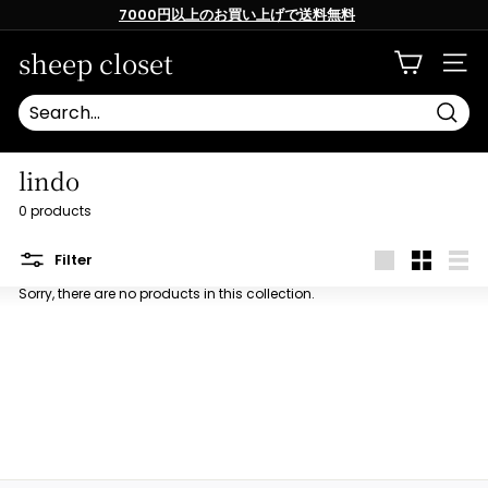
Skip
7000円以上のお買い上げで送料無料
to
content
Pause
slideshow
sheep closet
SITE
Searc
lindo
0 products
Filter
Large
Small
List
Sorry, there are no products in this collection.