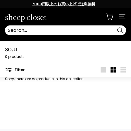
Skip
7000円以上のお買い上げで送料無料
to
content
Pause
slideshow
sheep closet
SITE
Searc
so.u
0 products
Filter
Large
Small
List
Sorry, there are no products in this collection.