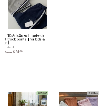
カ
ー
ト
へ
入
れ
る
【即納 140size】 torimuk
/ track pants【for kids &
jr.】
torimuk
$31
f
00
from
r
o
m
$
3
1
.
0
0
即納商品
予約商品