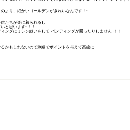
ものより、細かいゴールデンがきれいなんです！~
子供たちが楽に着られるし
いと思います~！！
ィングにミシン縫いをして バンディングが回ったりしません~！！
なるかもしれないので刺繍でポイントを与えて高級に