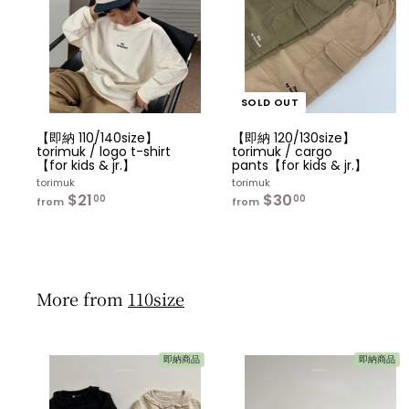
カ
ー
ト
へ
入
れ
る
SOLD OUT
【即納 110/140size】
【即納 120/130size】
torimuk / logo t-shirt
torimuk / cargo
【for kids & jr.】
pants【for kids & jr.】
torimuk
torimuk
$21
f
$30
f
00
00
from
from
r
r
o
o
m
m
$
$
2
3
1
0
More from
110size
.
.
0
0
0
0
即納商品
即納商品