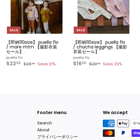
カ
カ
カ
ー
ー
ー
ト
ト
ト
へ
へ
へ
入
入
入
れ
れ
れ
る
る
る
SALE
SALE
【即納110size】 puella flo
【即納110size】 puella flo
/ mare mtm 【撮影衣装
/ chacha leggings 【撮影
セール】
衣装セール】
puella flo
puella flo
S
$23
$
R
S
$16
$
R
00
00
$29
$
Save 21%
$20
$
Save 20%
00
00
a
e
a
e
2
2
1
2
l
g
9
l
g
0
3
6
.
.
e
u
e
u
.
.
0
0
p
l
p
l
0
0
0
0
r
a
r
a
0
0
i
r
i
r
c
p
c
p
e
r
e
r
i
i
c
c
Footer menu
We accept
e
e
Search
About
プライバシーポリシー