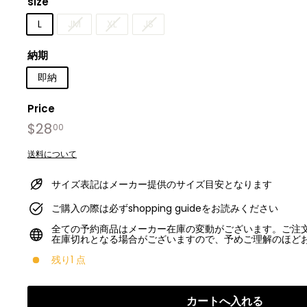
size
L
JM
XL
JS
納期
即納
Price
Regular
Sale
$28
$28.00
00
price
price
送料について
サイズ表記はメーカー提供のサイズ目安となります
ご購入の際は必ずshopping guideをお読みください
全ての予約商品はメーカー在庫の変動がございます。ご注
在庫切れとなる場合がございますので、予めご理解のほど
残り1 点
カートへ入れる