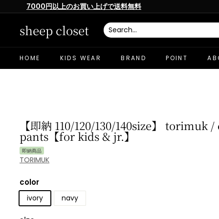
Skip
7000円以上のお買い上げで送料無料
to
Pause
content
slideshow
sheep closet
HOME
KIDS WEAR
BRAND
POINT
AB
【即納 110/120/130/140size】 torimuk /
pants【for kids & jr.】
即納商品
TORIMUK
color
ivory
navy