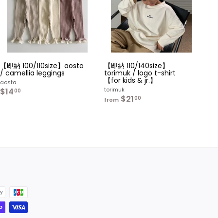
カ
カ
ー
ー
ト
ト
へ
へ
入
入
れ
れ
る
る
【即納 100/110size】aosta
【即納 110/140size】
/ camellia leggings
torimuk / logo t-shirt
【for kids & jr.】
aosta
torimuk
$14
$
00
$21
f
1
00
from
r
4
o
.
m
0
$
0
2
1
.
0
0