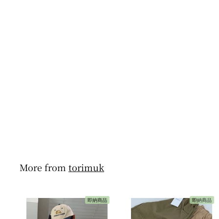
【即納
110/120/130/140size】
torimuk / corduroy
pants【for kids & jr.】
torimuk
$28
f
00
from
r
o
m
$
2
8
More from
torimuk
.
0
0
即納商品
即納商品