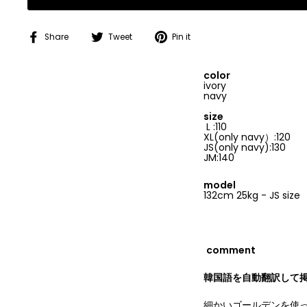
Share
Tweet
Pin
Share
Tweet
Pin it
on
on
on
Facebook
Twitter
Pinterest
color
ivory
navy
size
L :110
XL(only navy）:120
JS(only navy):130
JM:140
model
132cm 25kg - JS size
comment
韓国語を自動翻訳して
細かいゴールデンを使っ