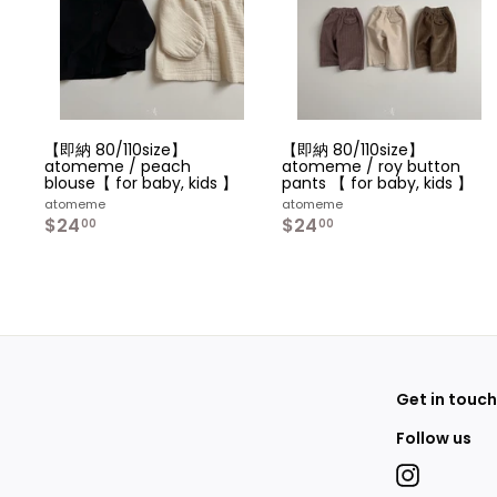
カ
ー
ト
へ
入
れ
る
【即納 80/110size】
【即納 80/110size】
atomeme / peach
atomeme / roy button
blouse【 for baby, kids 】
pants 【 for baby, kids 】
atomeme
atomeme
$24
$
$24
$
00
00
2
2
4
4
.
.
0
0
0
0
Get in touch
Follow us
Instagram