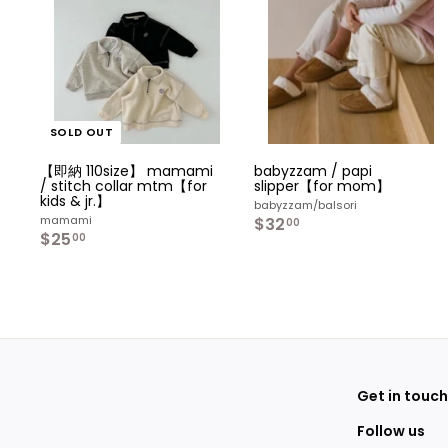
SOLD OUT
【即納 110size】 mamami
babyzzam / papi
/ stitch collar mtm【for
slipper【for mom】
kids & jr.】
babyzzam/balsori
mamami
$32
$
00
$25
$
3
00
2
2
5
.
.
0
0
0
0
Get in touch
Follow us