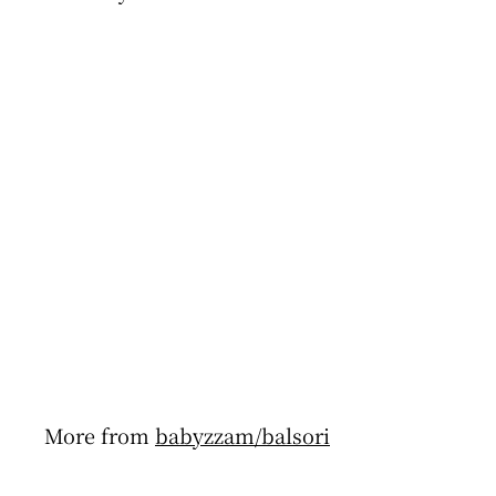
予約商品
babyzzam / papi slipper
babyzzam/balsori
$29
$
00
2
9
.
0
0
More from
babyzzam/balsori