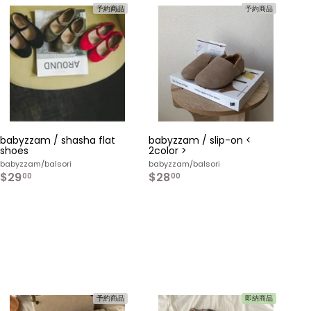
予約商品
予約商品
カ
カ
ー
ー
ト
ト
へ
へ
入
入
れ
れ
る
る
babyzzam / shasha flat
babyzzam / slip-on <
shoes
2color >
babyzzam/balsori
babyzzam/balsori
$29
$
$28
$
00
00
2
2
9
8
.
.
0
0
0
0
予約商品
即納商品