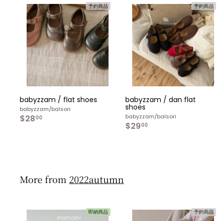
予約商品
予約商品
カ
ー
ト
へ
入
れ
る
babyzzam / flat shoes
babyzzam / dan flat
shoes
babyzzam/balsori
babyzzam/balsori
$28
$
00
$29
$
2
00
2
8
9
.
.
0
0
0
0
More from
2022autumn
即納商品
予約商品