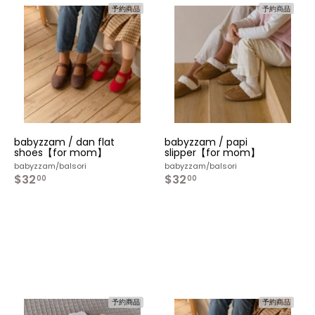
予約商品
予約商品
カ
カ
カ
ー
ー
ー
ト
ト
ト
へ
へ
へ
入
入
入
れ
れ
れ
る
る
る
babyzzam / dan flat
babyzzam / papi
shoes【for mom】
slipper【for mom】
babyzzam/balsori
babyzzam/balsori
$32
$
$32
$
00
00
3
3
2
2
.
.
0
0
0
0
予約商品
予約商品