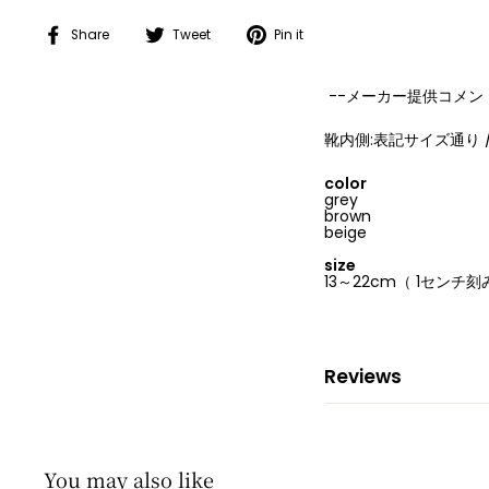
Share
Tweet
Pin
Share
Tweet
Pin it
on
on
on
Facebook
Twitter
Pinterest
--メーカー提供コメント
靴内側:表記サイズ通り /
color
grey
brown
beige
size
13～22cm（ 1センチ刻
Reviews
You may also like