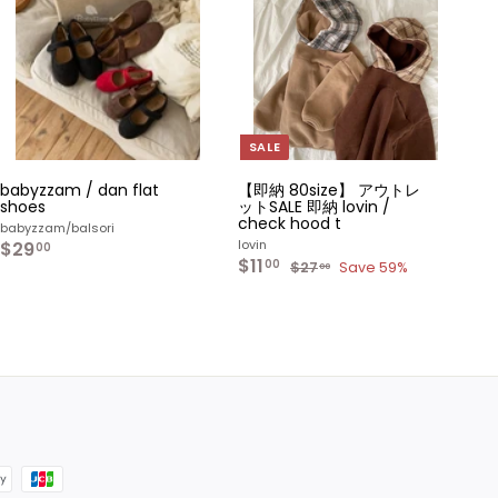
カ
カ
ー
ー
ト
ト
へ
へ
入
入
れ
れ
る
る
SALE
babyzzam / dan flat
【即納 80size】 アウトレ
shoes
ットSALE 即納 lovin /
check hood t
babyzzam/balsori
lovin
$29
$
00
S
$11
$
R
2
00
$27
$
Save 59%
00
a
e
1
2
9
l
g
7
1
.
.
e
u
.
0
0
p
l
0
0
0
r
a
0
i
r
c
p
e
r
i
c
e