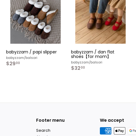
カ
カ
カ
ー
ー
ー
ト
ト
ト
へ
へ
へ
入
入
入
れ
れ
れ
る
る
る
babyzzam / papi slipper
babyzzam / dan flat
shoes【for mom】
babyzzam/balsori
babyzzam/balsori
$29
$
00
$32
$
2
00
3
9
2
.
.
0
0
0
0
Footer menu
We accept
Search