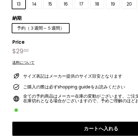
13
14
15
16
17
18
19
20
納期
予約（３週間～５週間）
Price
Regular
$29
$29.00
00
price
送料について
サイズ表記はメーカー提供のサイズ目安となります
ご購入の際は必ずshopping guideをお読みください
全ての予約商品はメーカー在庫の変動がございます。ご注
在庫切れとなる場合がございますので、予めご理解のほど
カートへ入れる