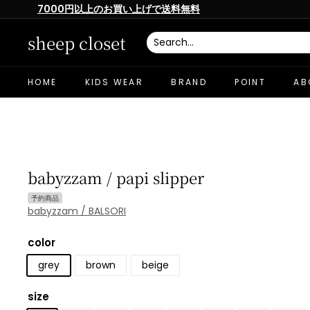
Skip
7000円以上のお買い上げで送料無料
to
Pause
content
slideshow
sheep closet
HOME
KIDS WEAR
BRAND
POINT
AB
babyzzam / papi slipper
予約商品
babyzzam / BALSORI
color
grey
brown
beige
size