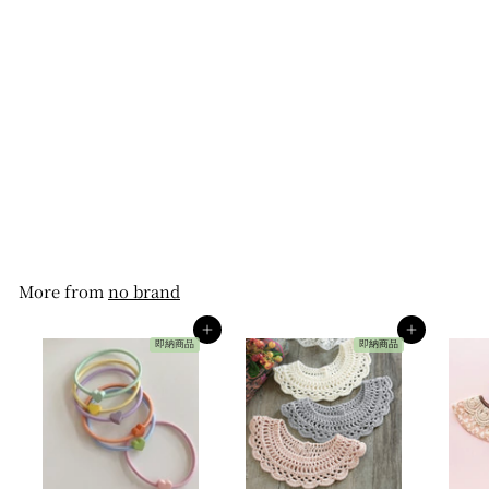
lace collar cardigan
【for kids&Jr.】
no brand
$26
$
00
2
6
.
0
0
More from
no brand
カートへ入れる
カートへ入れる
即納商品
即納商品