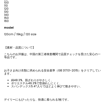
100
110
120
130
140
150
160
model
120cm / 19kg / 120 size
【素材・品質について】
こちらのお洋服は、中国の第三者検査機関で品質チェックを受けた安心の一
等品です。
お子さま向け衣類に求められる安全基準（GB 31701-2015）をクリアしてい
ます。
綿48.3%、肌ざわりがやさしく、
ポリエステル46.3%で型崩れしにくく、
スパンデックス5.4*入りでほどよく伸びて動きやすい、
デイリーにもぴったりな、快適に着られる1枚です。