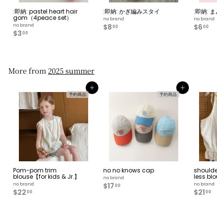
:即納: pastel heart hair
:即納: かぎ編みスタイ
:即納:
gom（4peace set）
no brand
no brand
no brand
$8
$
$6
$
00
00
$3
$
8
6
00
3
.
.
.
0
0
0
0
0
0
More from
2025 summer
カートへ入れる
カートへ入れる
予約商品
予約商品
Pom-pom trim
no no knows cap
shoulde
blouse【for kids & Jr.】
less bl
no brand
no brand
$17
$
no brand
00
$22
$
$21
$
1
00
00
2
2
7
2
1
.
.
.
0