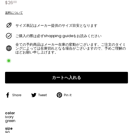
$26
$26.00
Regular
00
price
送料について
サイズ表記はメーカー提供のサイズ目安となります
ご購入の際は必ずshopping guideをお読みください
全ての予約商品はメーカー在庫の変動がございます。ご注文のタイミ
ングによっては在庫切れとなる場合がございますので、予めご理解の
ほどお願い申し上げます。
カートへ入れる
Share
Tweet
Pin
Share
Tweet
Pin it
on
on
on
Facebook
Twitter
Pinterest
color
ivory
green
size
90