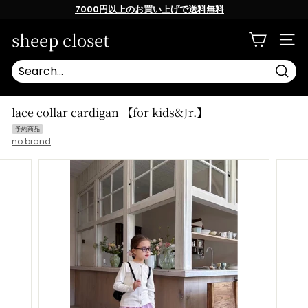
Skip
7000円以上のお買い上げで送料無料
to
content
Pause
slideshow
sheep closet
SITE
Searc
lace collar cardigan 【for kids&Jr.】
予約商品
no brand