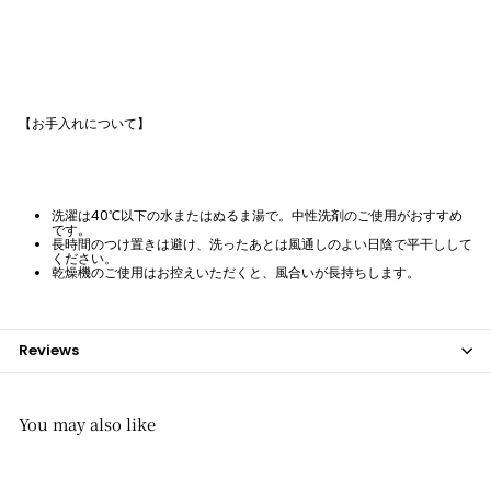
【お手入れについて】
洗濯は40℃以下の水またはぬるま湯で。中性洗剤のご使用がおすすめ
です。
長時間のつけ置きは避け、洗ったあとは風通しのよい日陰で平干しして
ください。
乾燥機のご使用はお控えいただくと、風合いが長持ちします。
Reviews
You may also like
予約商品