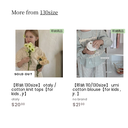
0
0
0
0
More from
130size
即納商品
即納商品
SOLD OUT
【即納 130size】 otaly /
【即納 110/130size】 umi
cotton knit tops【for
cotton blouse【for kids ,
kids , jr】
jr. 】
otaly
no brand
$20
$
$21
$
00
00
2
2
0
1
.
.
0
0