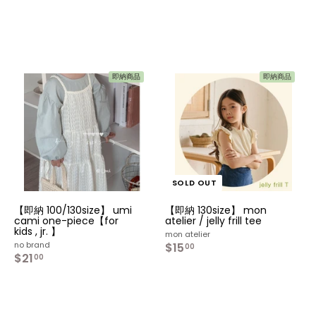
0
0
0
r
a
0
0
i
r
c
p
e
r
i
c
e
即納商品
即納商品
カ
カ
ー
ー
ト
ト
へ
へ
入
入
れ
れ
る
る
SOLD OUT
【即納 100/130size】 umi
【即納 130size】 mon
cami one-piece【for
atelier / jelly frill tee
kids , jr. 】
mon atelier
no brand
$15
$
00
$21
$
1
00
2
5
1
.
.
0
0
0