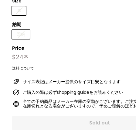
size
JS
納期
即納
Price
Regular
$24
$24.00
00
price
送料について
サイズ表記はメーカー提供のサイズ目安となります
ご購入の際は必ずshopping guideをお読みください
全ての予約商品はメーカー在庫の変動がございます。ご注
在庫切れとなる場合がございますので、予めご理解のほど
Sold out