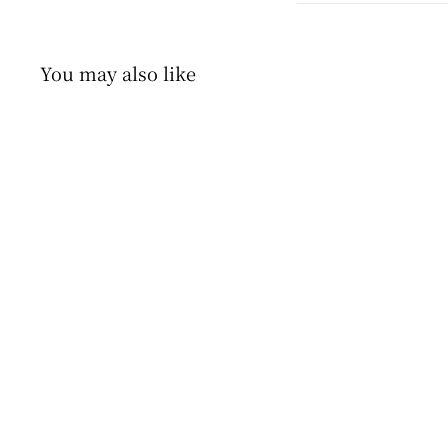
You may also like
即納商品
SOLD OUT
【即納 130size】
mamami / shadow
mtm 【for kids & jr.】
mamami
$24
$
00
2
4