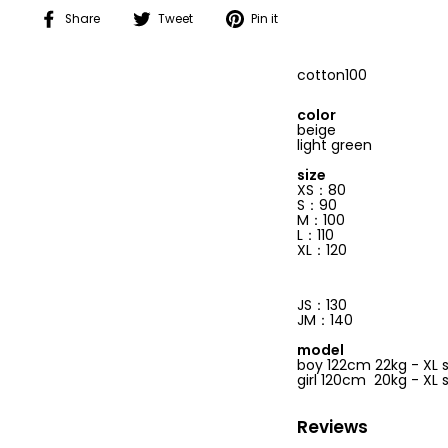
Share
Tweet
Pin
Share
Tweet
Pin it
on
on
on
Facebook
Twitter
Pinterest
cotton100
color
beige
light green
size
XS
：
80
S
：
90
M
：
100
L
：
110
XL
：
120
JS：130
JM：140
model
boy 122cm 22kg - XL
girl 120cm 20kg - XL s
Reviews