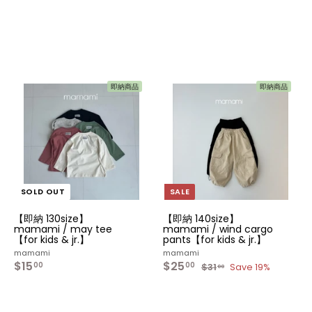
即納商品
即納商品
カ
カ
ー
ー
ト
ト
へ
へ
入
入
れ
れ
る
る
SOLD OUT
SALE
【即納 130size】
【即納 140size】
mamami / may tee
mamami / wind cargo
【for kids & jr.】
pants【for kids & jr.】
mamami
mamami
$15
$
S
$25
$
R
00
00
$31
$
Save 19%
00
a
e
1
2
3
l
g
1
5
5
.
e
u
.
.
0
p
l