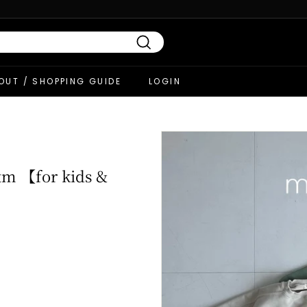
Search
OUT / SHOPPING GUIDE
LOGIN
m 【for kids &