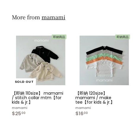
.
0
0
More from
mamami
即納商品
即納商品
SOLD OUT
【即納 110size】 mamami
【即納 120size】
/ stitch collar mtm【for
mamami / make
kids & jr.】
tee【for kids & jr.】
mamami
mamami
$25
$
$16
$
00
00
2
1
5
6
.
.