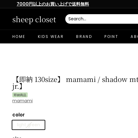
Skip
7000円以上のお買い上げで送料無料
to
Pause
content
slideshow
sheep closet
HOME
KIDS WEAR
BRAND
POINT
AB
【即納 130size】 mamami / shadow mt
jr.】
即納商品
mamami
color
light green