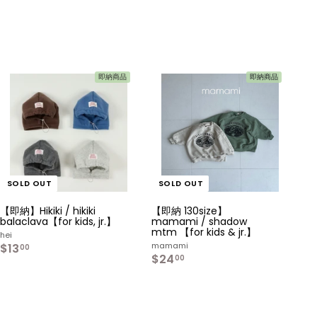
即納商品
即納商品
SOLD OUT
SOLD OUT
【即納】Hikiki / hikiki
【即納 130size】
balaclava【for kids, jr.】
mamami / shadow
mtm 【for kids & jr.】
hei
mamami
$13
$
00
$24
$
1
00
2
3
4
.
.
0
0
0