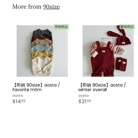
i
r
c
p
More from
90size
e
r
i
c
e
即納商品
即納商品
カ
ー
ト
へ
入
れ
る
【即納 90size】aosta /
【即納 90size】aosta /
favorite mtm
winter overall
aosta
aosta
$14
$
$21
$
00
00
1
2
4
1
.
.
0
0
0
0