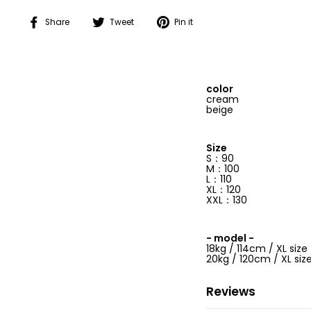
Share
Tweet
Pin
Share
Tweet
Pin it
on
on
on
Facebook
Twitter
Pinterest
color
cream
beige
Size
S：90
M：100
L：110
XL：120
XXL：130
- model -
18kg / 114cm / XL size
20kg / 120cm / XL siz
Reviews