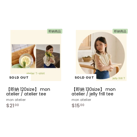
即納商品
即納商品
SOLD OUT
SOLD OUT
【即納 120size】 mon
【即納 130size】 mon
atelier / atelier tee
atelier / jelly frill tee
mon atelier
mon atelier
$21
$
$15
$
00
00
2
1
1
5
.
.
0
0
0
0