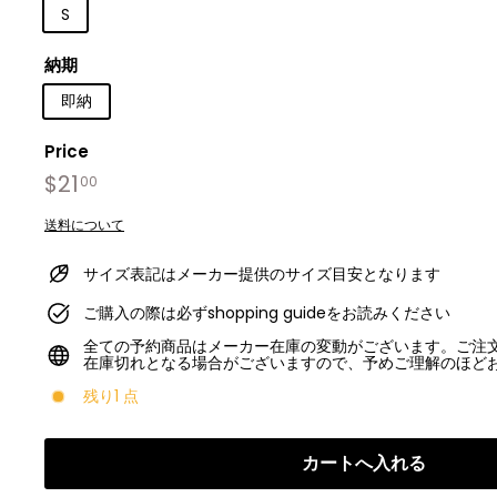
S
納期
即納
Price
Regular
$21
$21.00
00
price
送料について
サイズ表記はメーカー提供のサイズ目安となります
ご購入の際は必ずshopping guideをお読みください
全ての予約商品はメーカー在庫の変動がございます。ご注
在庫切れとなる場合がございますので、予めご理解のほど
残り1 点
カートへ入れる