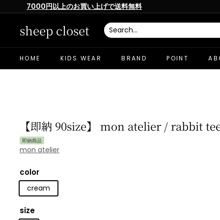
Skip
7000円以上のお買い上げで送料無料
to
Pause
content
slideshow
sheep closet
HOME
KIDS WEAR
BRAND
POINT
AB
【即納 90size】 mon atelier / rabbit te
即納商品
mon atelier
color
cream
size