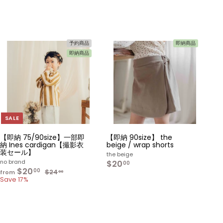
予約商品
即納商品
即納商品
カ
カ
ー
ー
ト
ト
へ
へ
入
入
れ
れ
る
る
SALE
【即納 75/90size】一部即
【即納 90size】 the
納 Ines cardigan【撮影衣
beige / wrap shorts
装セール】
the beige
no brand
$20
$
00
$20
f
R
2
00
$24
$
from
00
e
r
2
Save 17%
0
g
4
o
.
.
u
m
0
0
l
$
0
0
a
2
r
0