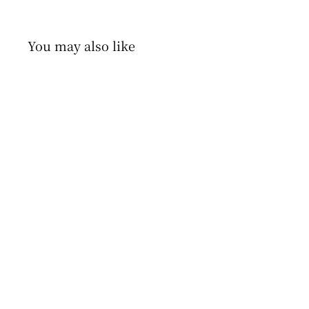
You may also like
即納商品
【即納 90size】 mon
atelier / rabbit tee
mon atelier
$21
$
00
2
1
.
0