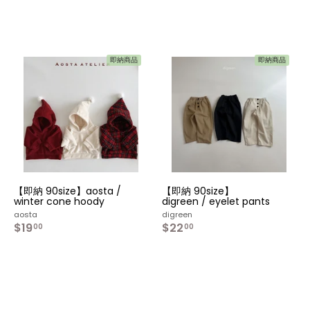
即納商品
即納商品
カ
カ
カ
ー
ー
ー
ト
ト
ト
へ
へ
へ
入
入
入
れ
れ
れ
る
る
る
【即納 90size】aosta /
【即納 90size】
winter cone hoody
digreen / eyelet pants
aosta
digreen
$19
$
$22
$
00
00
1
2
9
2
.
.
0
0
0
0