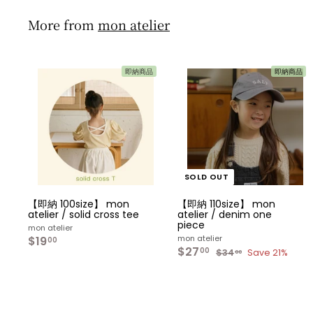
0
More from
mon atelier
即納商品
即納商品
カ
ー
ト
へ
入
れ
る
SOLD OUT
【即納 100size】 mon
【即納 110size】 mon
atelier / solid cross tee
atelier / denim one
piece
mon atelier
mon atelier
$19
$
00
S
$27
$
R
1
00
$34
$
Save 21%
00
a
e
2
3
9
l
g
4
7
.
.
e
u
.
0
0
p
l
0
0
0
r
a
0