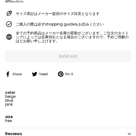
送料について
サイズ表記はメーカー提供のサイズ目安となります
ご購入の際は必ずshopping guideをお読みください
全ての予約商品はメーカー在庫の変動がございます。ご注文のタイミ
ングによっては在庫切れとなる場合がございますので、予めご理解の
ほどお願い申し上げます。
Sold out
Share
Tweet
Pin
Share
Tweet
Pin it
on
on
on
Facebook
Twitter
Pinterest
color
beige
blue
pink
size
free
Reviews