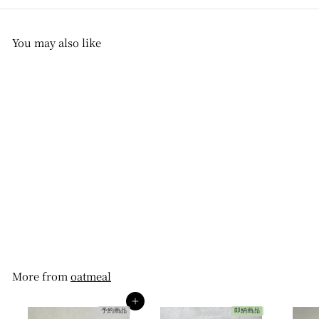
You may also like
即納商品
SOLD OUT
即納 oatmeal / clove
bucket hat
oatmeal
$18
$
00
1
8
.
0
0
More from
oatmeal
カートへ入れる
予約商品
即納商品