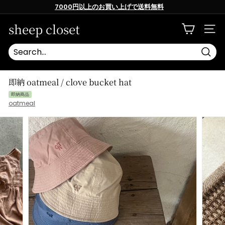
Skip
7000円以上のお買い上げで送料無料
to
content
Pause
slideshow
sheep closet
SITE
Searc
即納 oatmeal / clove bucket hat
即納商品
oatmeal