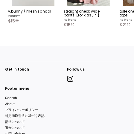
v.bunny / mesh sandal
straight check wide
tulle o
pants【for kids , jr. 】
tops
v.bunny
$15
$
no brand
no brand
00
$15
$
$21
$
1
00
00
1
2
5
5
1
.
.
.
0
0
0
0
0
0
Get in touch
Follow us
Instagram
Footer menu
Search
About
プライバシーポリシー
特定商取引法に基づく表記
配送について
返金について
お問い合わせ