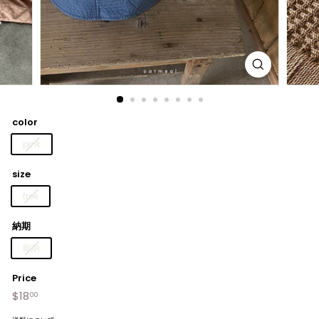
color
pink
size
free
納期
即納
Price
$18
$18.00
Regular
00
price