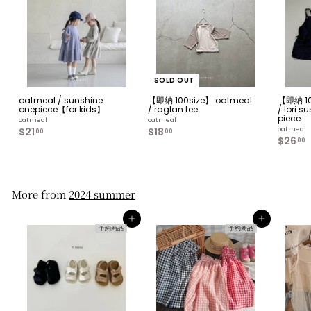
SOLD OUT
oatmeal / sunshine
【即納 100size】 oatmeal
【即納 10
onepiece【for kids】
/ raglan tee
/ lori 
piece
oatmeal
oatmeal
$21
$
$18
$
oatmeal
00
00
$26
2
1
00
1
8
.
.
.
0
0
0
0
More from
2024 summer
カートへ入れる
カートへ入れる
予約商品
予約商品